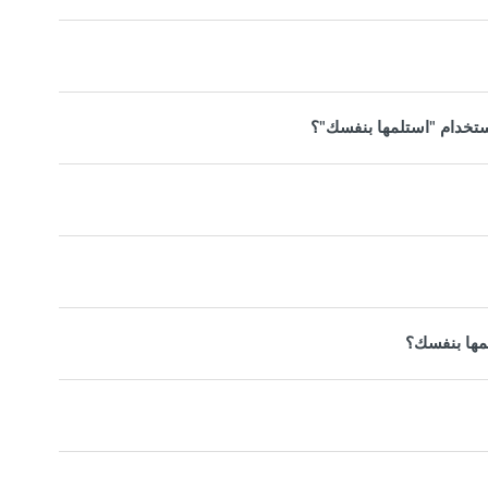
استخدام "استلمها بنفسك"؟
مها بنفسك؟